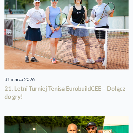
31 marca 2026
21. Letni Turniej Tenisa EurobuildCEE – Dołącz
do gry!