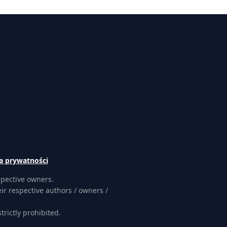
a prywatności
spective owners.
ir respective authors / owners /
rictly prohibited.