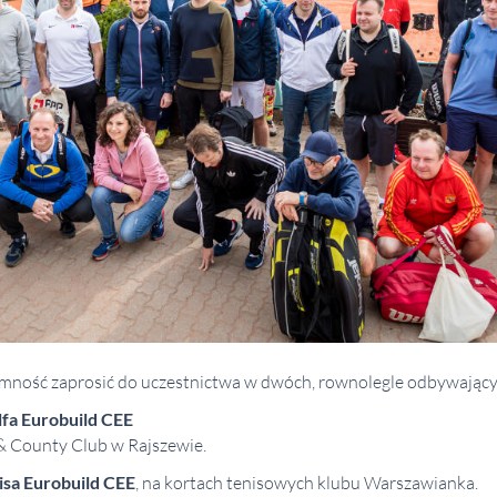
mność zaprosić do uczestnictwa w dwóch, rownolegle odbywający
lfa Eurobuild CEE
& County Club w Rajszewie.
isa Eurobuild CEE
, na kortach tenisowych klubu Warszawianka.