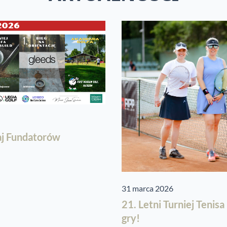
aj Fundatorów
31 marca 2026
21. Letni Turniej Tenis
gry!