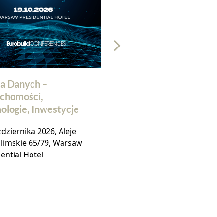
a Danych –
32. Doroczna Konfer
chomości,
Rynku Nieruchomośc
ologie, Inwestycje
Komercyjnych w Pol
dziernika 2026, Aleje
19 listopada 2026, Hotel 
olimskie 65/79, Warsaw
Warszawa,
ential Hotel