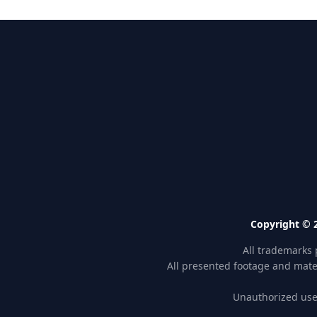
Copyright © 2
All trademarks 
All presented footage and mater
Unauthorized use 