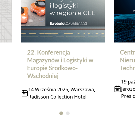
22. Konferencja
Centr
Magazynów i Logistyki w
Nieru
Europie Środkowo-
Techn
Wschodniej
19 paź
Jeroz
14 Września 2026, Warszawa,
Presid
Radisson Collection Hotel