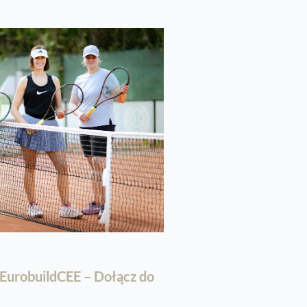
a EurobuildCEE – Dołącz do