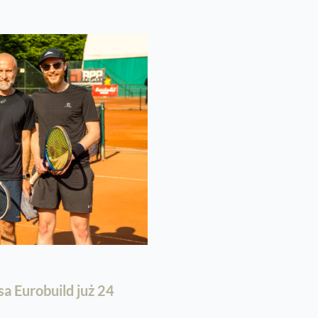
sa Eurobuild już 24