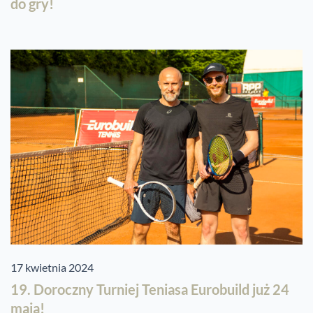
do gry!
17 kwietnia 2024
19. Doroczny Turniej Teniasa Eurobuild już 24
maja!