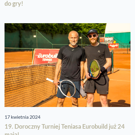
do gry!
17 kwietnia 2024
19. Doroczny Turniej Teniasa Eurobuild już 24
maja!