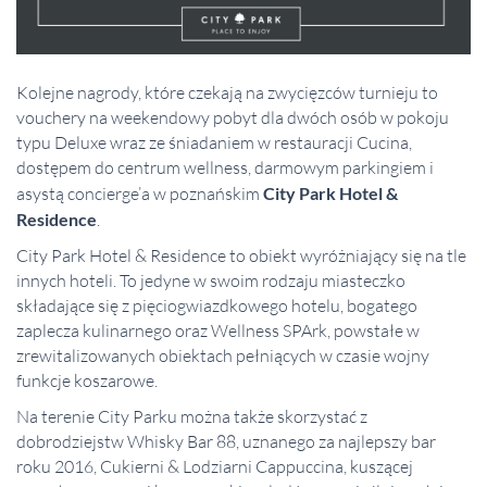
Kolejne nagrody, które czekają na zwycięzców turnieju to
vouchery na weekendowy pobyt dla dwóch osób w pokoju
typu Deluxe wraz ze śniadaniem w restauracji Cucina,
dostępem do centrum wellness, darmowym parkingiem i
asystą concierge’a w poznańskim
City Park Hotel &
Residence
.
City Park Hotel & Residence
to obiekt wyróżniający się na tle
innych hoteli. To jedyne w swoim rodzaju miasteczko
składające się z pięciogwiazdkowego hotelu, bogatego
zaplecza kulinarnego oraz Wellness SPArk, powstałe w
zrewitalizowanych obiektach pełniących w czasie wojny
funkcje koszarowe.
Na terenie City Parku można także skorzystać z
dobrodziejstw Whisky Bar 88, uznanego za najlepszy bar
roku 2016, Cukierni & Lodziarni Cappuccina, kuszącej